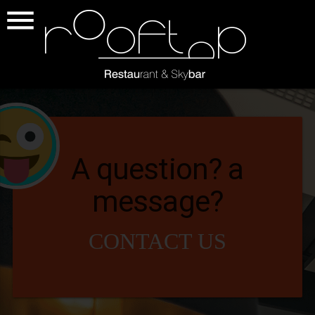

A question? a
message?
CONTACT US