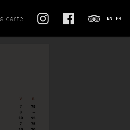
a carte
EN
|
FR